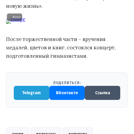
новую жизнь».
Фото: http://gorsovetklgd.ru/sites/default/files/img_7166_0.jpg
После торжественной части – вручения
медалей, цветов и книг, состоялся концерт,
подготовленный гимназистами.
ПОДЕЛИТЬСЯ:
Telegram
ВКонтакте
Ссылка
акция
ветераны
депутаты