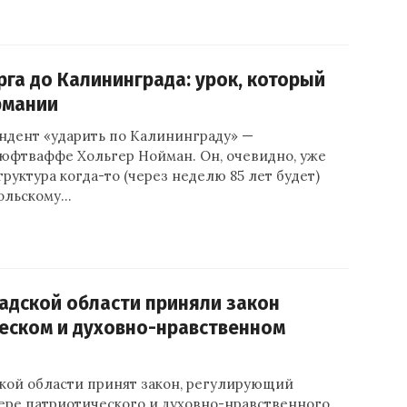
рга до Калининграда: урок, который
рмании
ндент «ударить по Калининграду» —
фтваффе Хольгер Нойман. Он, очевидно, уже
труктура когда-то (через неделю 85 лет будет)
Кольскому…
адской области приняли закон
еском и духовно-нравственном
кой области принят закон, регулирующий
ере патриотического и духовно-нравственного