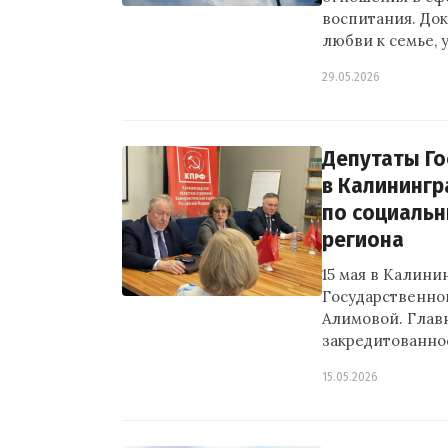
воспитания. До
любви к семье, 
29.05.2026
Депутаты Го
в Калининг
по социальн
региона
15 мая в Калин
Государственно
Алимовой. Глав
закредитованно
15.05.2026