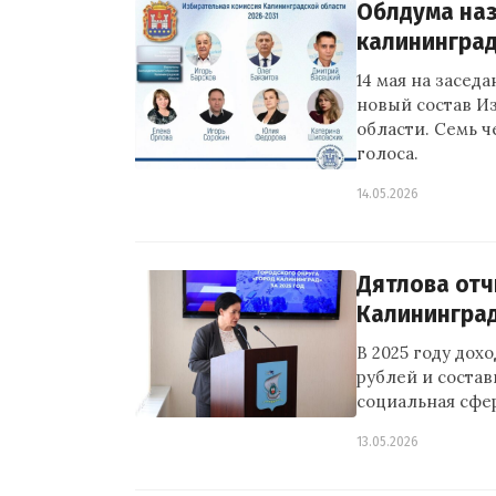
Облдума наз
калинингра
14 мая на засед
новый состав И
области. Семь 
голоса.
14.05.2026
Дятлова отч
Калининград
В 2025 году до
рублей и состав
социальная сфер
13.05.2026