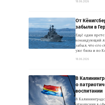
18.06.2026
От Кёнигсбе
забыли в Ге
Ещё один прете
командующий лю
забыл, что его с
уже била и по 
18.06.2026
В Калинингр
о патриотич
воспитании
В Калининградс
отношения в сф