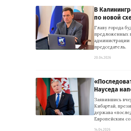
В Калининг
по новой сх
Главу города бу
предложенных г
администрации 
председатель.
20.04.2026
«Последова
Науседа нап
Заявившись вче
Кибартай, прези
держава «после
Европейским со
14.04.2026