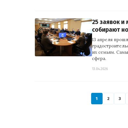
25 заявок и
собирают н
13 апреля прошл
градостроительс
их семьям. Сам
сфера.
13.04.2026
1
2
3