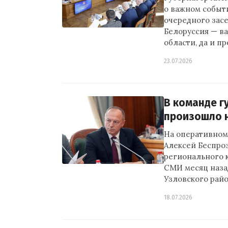
о важном событ
очередного засе
Белоруссия — в
области, да и п
23.07.2026
В команде г
произошло 
На оперативном
Алексей Беспро
регионального к
СМИ месяц наза
Узловского рай
18.07.2026