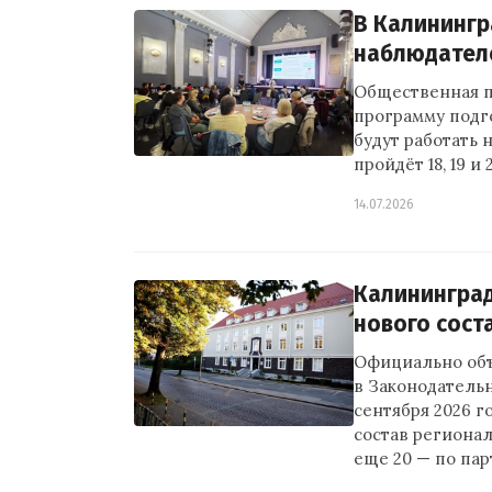
В Калинингр
наблюдателе
Общественная п
программу подг
будут работать 
пройдёт 18, 19 
14.07.2026
Калининград
нового сост
Официально объ
в Законодатель
сентября 2026 г
состав региона
еще 20 — по па