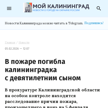
menu
search
Подпишись!
Новости Калининграда можно читать в Telegram.
Главная
/
Новости
05.02.2026 — 12:07
В пожаре погибла
калининградка
с девятилетним сыном
В прокуратуре Калининградской области
на особом контроле находится
расследование причин пожара,
произошедшего в ночь на 5 февраля