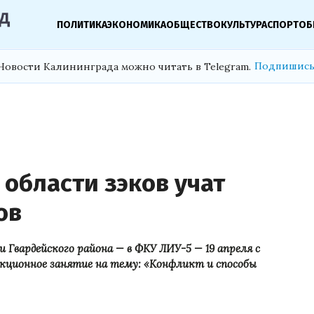
ПОЛИТИКА
ЭКОНОМИКА
ОБЩЕСТВО
КУЛЬТУРА
СПОРТ
ОБ
Подпишись
Новости Калининграда можно читать в Telegram.
области зэков учат
ов
 Гвардейского района — в ФКУ ЛИУ-5 — 19 апреля с
кционное занятие на тему: «Конфликт и способы
iningrad/anonsy-novosti/В%20тело.jpg