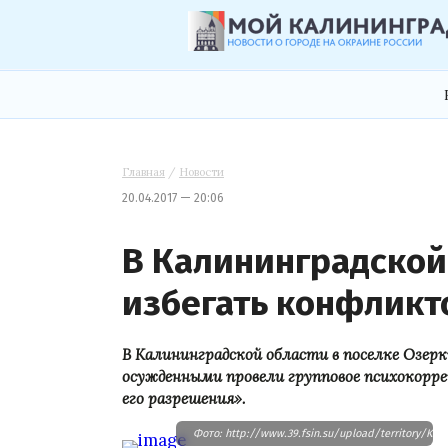
Главная
/
Новости
20.04.2017 — 20:06
В Калининградской 
избегать конфликт
В Калининградской области в поселке Озерки
осужденными провели групповое психокорре
его разрешения».
Фото: http://www.39.fsin.su/upload/territory/Kal