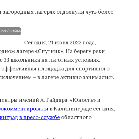
и загородных лагерях отдохнули чуть более
block/533/afed96lrhk0f1v53tl5hlbvbdwop2ipz/1200_800_1/004.jpg
Сегодня, 21 июня 2022 года,
одном лагере «Спутник». На берегу реки
ле 33 школьника на льготных условиях.
к эффективная площадка для спортивного
исключением – в лагере активно занимались
ентры имений А. Гайдара, «Юность» и
рокомментировали
в Калининграде сегодня,
инград
в пресс-службе
областного