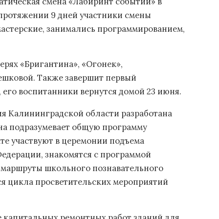
матическая смена «Лабиринт событий» в
 протяжении 9 дней участники смены
мастерские, занимались программированием,
ерях «Бригантина», «Огонек»,
ешковой. Также завершит первый
 его воспитанники вернутся домой 23 июня.
ия Калининградской области разработана
Она подразумевает общую программу
те участвуют в церемонии подъема
Федерации, знакомятся с программой
т маршруты школьного познавательного
ся цикла просветительских мероприятий
е капитальных ремонтных работ зданий для