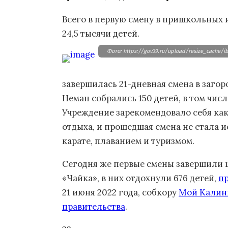
Всего в первую смену в пришкольных 
24,5 тысячи детей.
Фото: https://gov39.ru/upload/resize_cache/i
завершилась 21-дневная смена в загор
Неман собрались 150 детей, в том чис
Учреждение зарекомендовало себя ка
отдыха, и прошедшая смена не стала 
карате, плаванием и туризмом.
Сегодня же первые смены завершили ц
«Чайка», в них отдохнули 676 детей,
п
21 июня 2022 года, собкору
Мой Калин
правительства
.