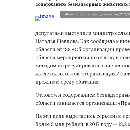
содержанию безнадзорных животных н
Фото: http://priutvao.ru/assets/files/2013/0
депутатами выступила министр сельс
Наталья Шевцова. Как сообщила мини
области №488 «Об организации прове
области мероприятий по отлову и со
методом по регулированию численнос
является их отлов, стерилизация/каст
прежнюю среду обитания.
Отловом и содержанием безнадзорны
области занимается организация «Пра
На эти цели выделялись серьезные сре
более 9 млн рублей; в 2017 году — 18,2