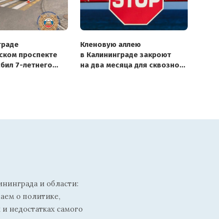
граде
Кленовую аллею
ском проспекте
в Калининграде закроют
сбил 7-летнего
на два месяца для сквозного
проезда
ининграда и области:
ваем о политике,
 и недостатках самого