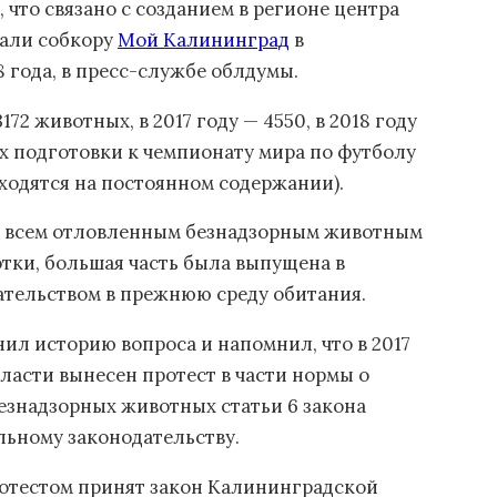
 что связано с созданием в регионе центра
вали собкору
Мой Калининград
в
8 года, в пресс-службе облдумы.
72 животных, в 2017 году — 4550, в 2018 году
ах подготовки к чемпионату мира по футболу
ходятся на постоянном содержании).
о всем отловленным безнадзорным животным
тки, большая часть была выпущена в
ательством в прежнюю среду обитания.
ил историю вопроса и напомнил, что в 2017
асти вынесен протест в части нормы о
безнадзорных животных статьи 6 закона
льному законодательству.
протестом принят закон Калининградской