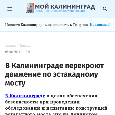
menu
search
Подпишись!
Новости Калининграда можно читать в Telegram.
Главная
/
Новости
05.08.2021 — 17:16
В Калининграде перекроют
движение по эстакадному
мосту
В Калининграде
в целях обеспечения
безопасности при проведении
обследований и испытаний конструкций
эстакадного моста, что на Ленинском