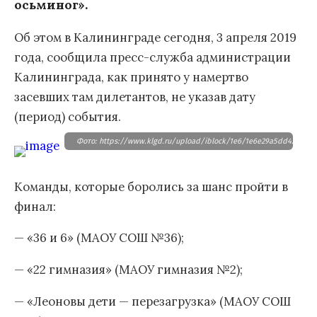
осьминог».
Об этом в Калининграде сегодня, 3 апреля 2019
года, сообщила пресс-служба администрации
Калининграда, как принято у намертво
засевших там дилетантов, не указав дату
(период) события.
Фото: https://www.klgd.ru/upload/iblock/1e6/1e6e29a5dd4263353
Команды, которые боролись за шанс пройти в
финал:
— «36 и 6» (МАОУ СОШ №36);
— «22 гимназия» (МАОУ гимназия №2);
— «Леоновы дети — перезагрузка» (МАОУ СОШ