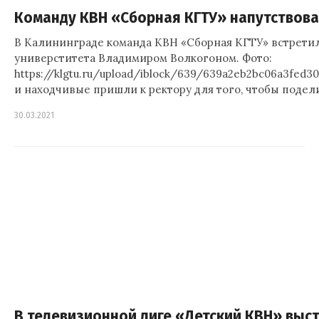
Команду КВН «Сборная КГТУ» напутствова
В Калининграде команда КВН «Сборная КГТУ» встретил
универститета Владимиром Волкогоном. Фото:
https://klgtu.ru/upload/iblock/639/639a2eb2bc06a3fed
и находчивые пришли к ректору для того, чтобы подел
30.03.2021
В телевизионной лиге «Детский КВН» выс