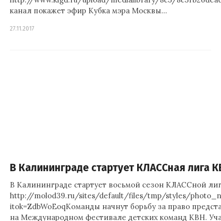
канал покажет эфир Кубка мэра Москвы…
27.11.2017
В Калининграде стартует КЛАССная лига К
В Калининграде стартует восьмой сезон КЛАССной лиг
http://molod39.ru/sites/default/files/tmp/styles/photo_
itok=ZdbWoEoqКоманды начнут борьбу за право предст
на Международном фестивале детских команд КВН. Уч