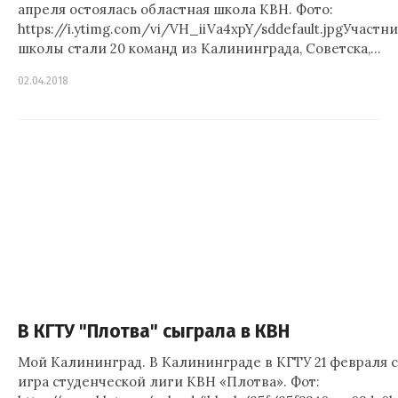
апреля остоялась областная школа КВН. Фото:
https://i.ytimg.com/vi/VH_iiVa4xpY/sddefault.jpgУчастн
школы стали 20 команд из Калининграда, Советска,…
02.04.2018
В КГТУ "Плотва" сыграла в КВН
Мой Калининград. В Калининграде в КГТУ 21 февраля 
игра студенческой лиги КВН «Плотва». Фот: