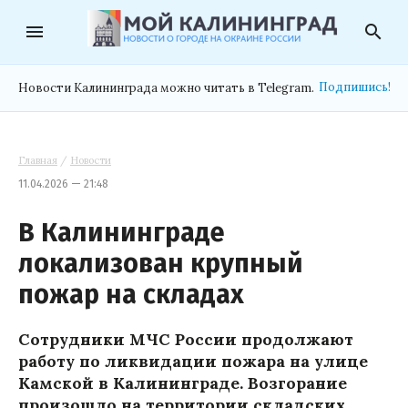
menu
search
Подпишись!
Новости Калининграда можно читать в Telegram.
Главная
/
Новости
11.04.2026 — 21:48
В Калининграде
локализован крупный
пожар на складах
Сотрудники МЧС России продолжают
работу по ликвидации пожара на улице
Камской в Калининграде. Возгорание
произошло на территории складских