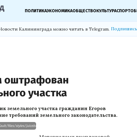
ПОЛИТИКА
ЭКОНОМИКА
ОБЩЕСТВО
КУЛЬТУРА
СПОРТ
ОБ
Подпишись
Новости Калининграда можно читать в Telegram.
м оштрафован
ьного участка
ик земельного участка гражданин Егоров
ние требований земельного законодательства.
ult/files/styles/juicebox_small/public/news/20190807-rukovoditel-selhozpredpriyatiya-v-