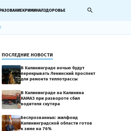
search
РАЗОВАНИЕ
КРИМИНАЛ
ЗДОРОВЬЕ
!
ПОСЛЕДНИЕ НОВОСТИ
В Калининграде ночью будут
перекрывать Ленинский проспект
для ремонта теплотрассы
В Калининграде на Калинина
КАМАЗ при развороте сбил
водителя скутера
Беспрозванных: жилфонд
ingushetii-oshtrafovan-na-100-tys-rubley-za-zarosshiy/sor-pole_0.jpg?itok=BrwSTJoL
Калининградской области готов
к зиме на 76%