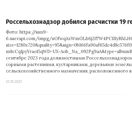
Россельхознадзор добился расчистки 19 г
Фото: https://sun9-
6.userapi.com/impg/uOfwqAxWmGLb6j2iTW4PC1SyBhLHC
size=1280x720&quality=95&sign=0b166fa90af65dc4d8c576
m8cCqIpyYrao15qWD-UX-Aob_Na_092Pg9aA&type=albumВ
сентябре 2023 года должностными Россельхознадзором
сорными растениями, кустарниками, деревьями земель
сельскохозяйственного назначения, расположенного в
23.10.2023