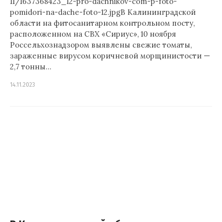
11/1637368423_12-pro-dachnikov-com-p-foto-
pomidori-na-dache-foto-12.jpgВ Калининградской
области на фитосанитарном контрольном посту,
расположенном на СВХ «Сириус», 10 ноября
Россельхознадзором выявлены свежие томаты,
зараженные вирусом коричневой морщинистости —
2,7 тонны…
14.11.2023