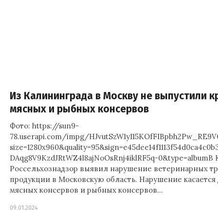
Из Калининграда в Москву не выпустили 
мясных и рыбных консервов
Фото: https://sun9-
78.userapi.com/impg/HJvutSzW1yI15KOfFIBpbh2Pw_RE9
size=1280x960&quality=95&sign=e45dee14f1113f54d0ca4c0
DAqg8V9KzdJRtWZ4l8ajNoOsRnj4iklRF5q-0&type=albumВ
Россельхознадзор выявил нарушение ветеринарных т
продукции в Московскую область. Нарушение касается 
мясных консервов и рыбных консервов…
09.01.2024