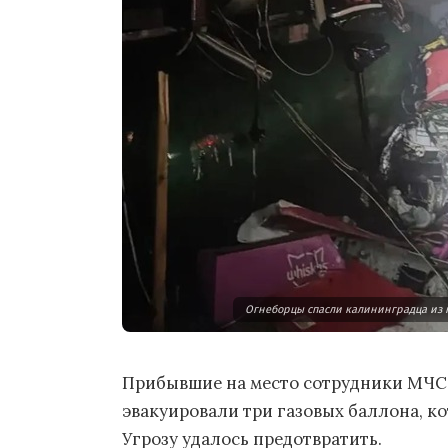
Огнеборцы спасли калининградца из 
Прибывшие на место сотрудники МЧС в
эвакуировали три газовых баллона, к
Угрозу удалось предотвратить.