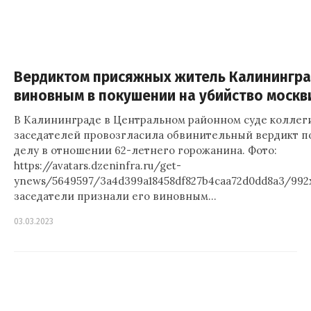
Вердиктом присяжных житель Калинингра
виновным в покушении на убийство москв
В Калининграде в Центральном районном суде коллег
заседателей провозгласила обвинительный вердикт п
делу в отношении 62-летнего горожанина. Фото:
https://avatars.dzeninfra.ru/get-
ynews/5649597/3a4d399a18458df827b4caa72d0dd8a3/99
заседатели признали его виновным…
03.03.2023