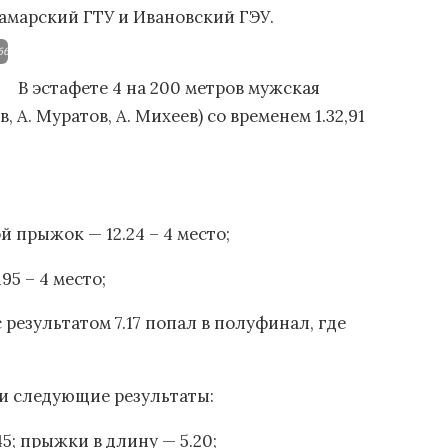
Самарский ГТУ и Ивановский ГЭУ.
6604ec2378335db09cf3ff458be56f.jpg
В эстафете 4 на 200 метров мужская
, А. Муратов, А. Михеев) со временем 1.32,91
 прыжок — 12.24 – 4 место;
95 – 4 место;
с результатом 7.17 попал в полуфинал, где
и следующие результаты:
5; прыжки в длину — 5.20;