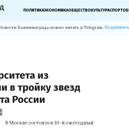
ПОЛИТИКА
ЭКОНОМИКА
ОБЩЕСТВО
КУЛЬТУРА
СПОРТ
ОБ
Подпишись
Новости Калининграда можно читать в Telegram.
рситета из
и в тройку звезд
та России
4e263a37a7f56900c7764287e4cc82b.jpg
В Москве состоялся 10-й ежегодный