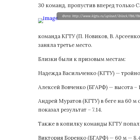
30 команд, пропустив вперед только 
Фото: http://www.klgtu.ru/upload/iblock/f86/f8
команда КГТУ (П. Новиков, В. Арсеенков
заняла третье место.
Близки были к призовым местам:
Надежда Васильченко (КГТУ) — тройной
Алексей Вовченко (БГАРФ) — высота – 1
Андрей Муратов (КГТУ) в беге на 60 м 
показал результат – 7.14.
Также в копилку команды КГТУ попал
Виктория Боренко (БГАРФ) — 60 м — 8.4