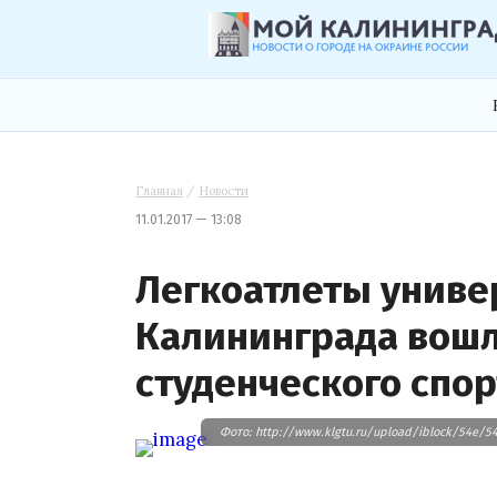
Главная
/
Новости
11.01.2017 — 13:08
Легкоатлеты униве
Калининграда вошл
студенческого спор
Фото: http://www.klgtu.ru/upload/iblock/54e/5