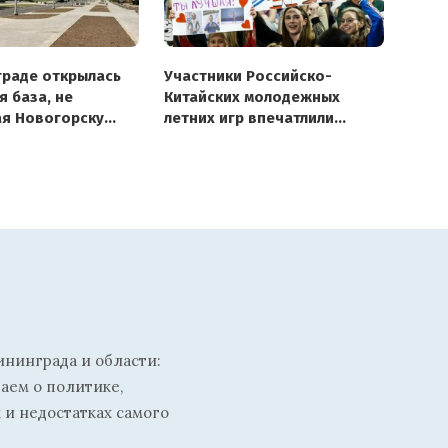
граде открылась
Участники Российско-
я база, не
Китайских молодежных
я Новогорску
летних игр впечатлили
дску
олимпийских чемпионов
и публику в Калининграде
ининграда и области:
ваем о политике,
 и недостатках самого