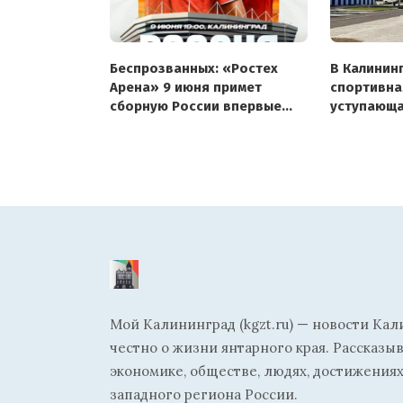
Беспрозванных: «Ростех
В Калинин
Арена» 9 июня примет
спортивна
сборную России впервые
уступающа
с 2019 года, Fan ID не нужен
и Кислово
Мой Калининград (kgzt.ru) — новости Кал
честно о жизни янтарного края. Рассказы
экономике, обществе, людях, достижениях
западного региона России.