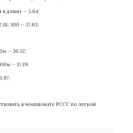
в длину — 5.64;
18; 300 — 37.63;
;
0м — 36.52;
00м — 37.19;
,97;
ствовать в чемпионате РССС по легкой