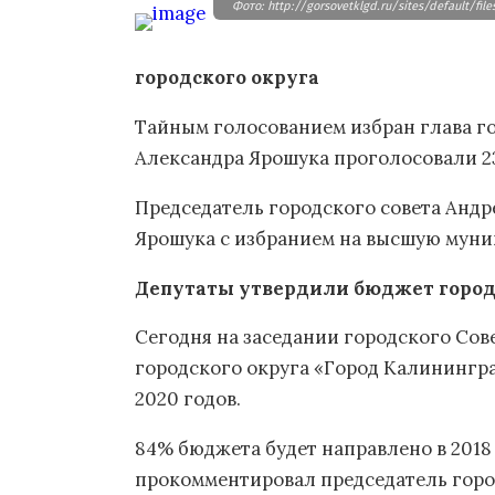
Фото: http://gorsovetklgd.ru/sites/default/fil
городского округа
Тайным голосованием избран глава го
Александра Ярошука проголосовали 23 
Председатель городского совета Анд
Ярошука с избранием на высшую мун
Депутаты утвердили бюджет горо
Сегодня на заседании городского Сове
городского округа «Город Калининград
2020 годов.
84% бюджета будет направлено в 2018
прокомментировал председатель горо