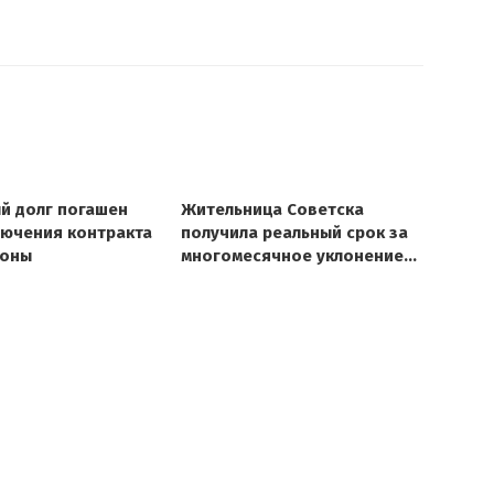
й долг погашен
Жительница Советска
лючения контракта
получила реальный срок за
роны
многомесячное уклонение
от алиментов