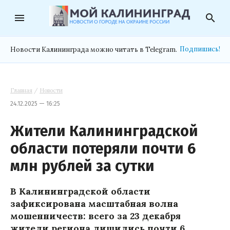
menu
search
Подпишись!
Новости Калининграда можно читать в Telegram.
Главная
/
Новости
24.12.2025 — 16:25
Жители Калининградской
области потеряли почти 6
млн рублей за сутки
В Калининградской области
зафиксирована масштабная волна
мошенничеств: всего за 23 декабря
жители региона лишились почти 6