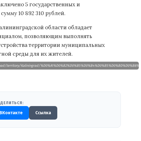
аключено 5 государственных и
умму 10 892 310 рублей.
Калининградской области обладает
нциалом, позволяющим выполнять
оустройства территории муниципальных
ной среды для их жителей.
.ru/upload/territory/Kaliningrad/%D0%A1%D0%B2%D0%B5%D0%B4%D0%B5%D0%BD%D0
ДЕЛИТЬСЯ:
ВКонтакте
Ссылка