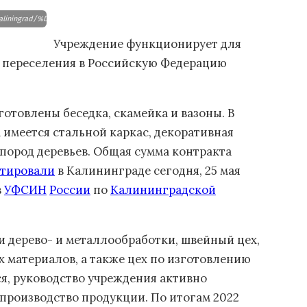
erritory/Kaliningrad/%D0%A1%D0%B2%D0%B5%D0%B4%D0%B5%D0%BD%D0%B8%D1%8F%20
Учреждение функционирует для
 переселения в Российскую Федерацию
отовлены беседка, скамейка и вазоны. В
имеется стальной каркас, декоративная
пород деревьев. Общая сумма контракта
тировали
в Калининграде сегодня, 25 мая
в
УФСИН
России
по
Калининградской
 дерево- и металлообработки, швейный цех,
х материалов, а также цех по изготовлению
я, руководство учреждения активно
 производство продукции. По итогам 2022