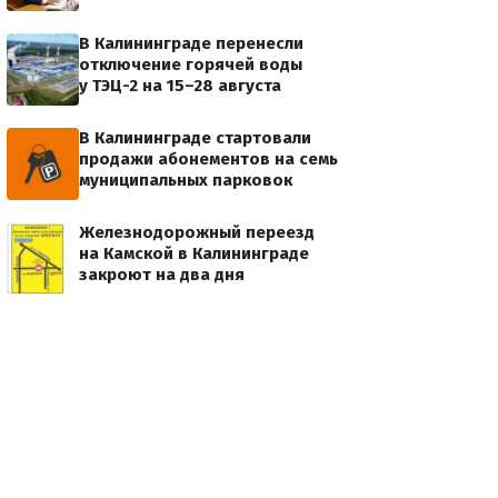
%D0%BE%20%D0%B4%D0%BE%D1%85%D0%BE%D0%B4%D0%B0%D1%85/IMG-20230519-WA0001
В Калининграде перенесли
отключение горячей воды
у ТЭЦ-2 на 15–28 августа
В Калининграде стартовали
продажи абонементов на семь
муниципальных парковок
Железнодорожный переезд
на Камской в Калининграде
закроют на два дня