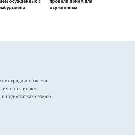
иём осуждённых с
провели прием для
омбудсмена
осужденных
ининграда и области:
ваем о политике,
 и недостатках самого