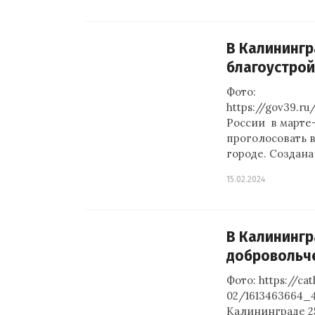
В Калинингр
благоустрой
Фото:
https://gov39.ru
России в марте-
проголосовать в
городе. Создан
15.02.2024
В Калинингр
добровольч
Фото: https://ca
02/1613463664_49
Калининграде 2