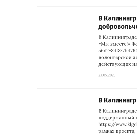
В Калинингр
добровольч
В Калининграде
«Мы вместе!» Фот
56d2-8df8-7b476
волонтёрской д
действующих на
23.05.2023
В Калинингр
В Калининграде
поддержанный в
https://www.klg
рамках проекта,