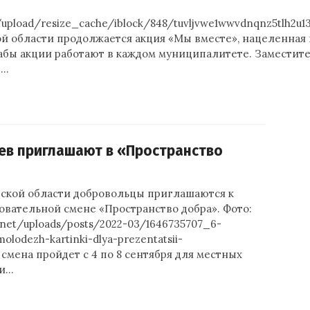
u/upload/resize_cache/iblock/848/tuvljvwe1wwvdnqnz5tlh2u1
й области продолжается акция «Мы вместе», нацеленная
абы акции работают в каждом муниципалитете. Заместит
–…
ев приглашают в «Пространство
ской области добровольцы приглашаются к
овательной смене «Пространство добра». Фото:
n.net/uploads/posts/2022-03/1646735707_6-
molodezh-kartinki-dlya-prezentatsii-
смена пройдет с 4 по 8 сентября для местных
ти…