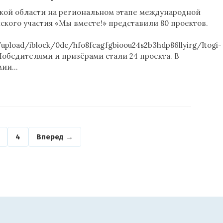
кой области на региональном этапе международной
кого участия «Мы вместе!» представили 80 проектов.
/upload/iblock/0de/hfo8fcagfgbioou24s2b3hdp86llyirg/Itogi-
обедителями и призёрами стали 24 проекта. В
мии…
4
Вперед →