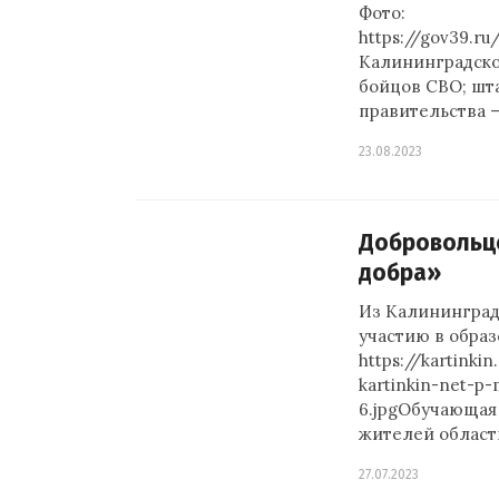
Фото:
https://gov39.r
Калининградско
бойцов СВО; шт
правительства 
23.08.2023
Добровольц
добра»
Из Калининград
участию в образ
https://kartinki
kartinkin-net-p-
6.jpgОбучающая 
жителей облас
27.07.2023