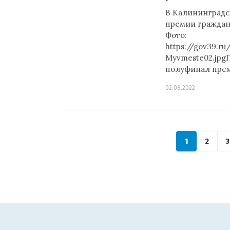
В Калининградс
премии гражданс
Фото:
https://gov39.ru
Myvmeste02.jpgП
полуфинал пре
02.08.2022
1
2
3