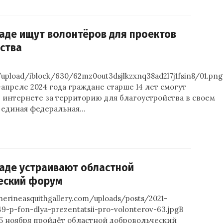
аде ищут волонтёров для проектов
ства
/upload/iblock/630/62mz0out3dsjlkzxnq38ad2l7j1fsin8/01.pn
апреле 2024 года граждане старше 14 лет смогут
 интернете за территорию для благоустройства в своем
а единая федеральная…
аде устраивают областной
еский форум
therineasquithgallery.com/uploads/posts/2021-
-p-fon-dlya-prezentatsii-pro-volonterov-63.jpgВ
5 ноября пройдёт областной добровольческий