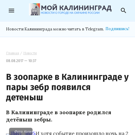
menu
search
Подпишись!
Новости Калининграда можно читать в Telegram.
Главная
/
Новости
08.08.2017 — 10:37
В зоопарке в Калининграде у
пары зебр появился
детеныш
В Калининграде в зоопарке родился
детёныш зебры.
Фото: Калининградский зоопарк.
И хотя событие произошло ночь на 2