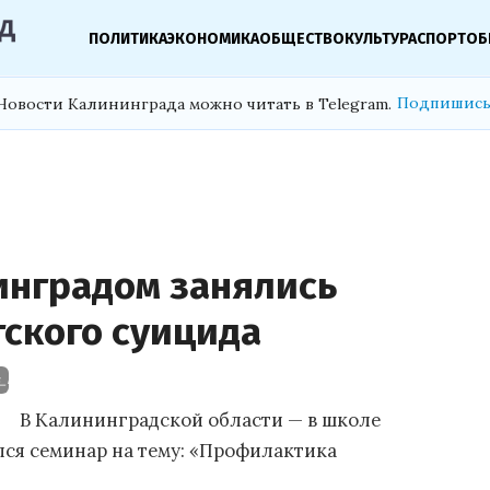
ПОЛИТИКА
ЭКОНОМИКА
ОБЩЕСТВО
КУЛЬТУРА
СПОРТ
ОБ
Подпишись
Новости Калининграда можно читать в Telegram.
инградом занялись
ского суицида
ws_imgs/2016/06/09/prev800_f19dc50419bf502ffd43a79e5eebc76e.jpg
В Калининградской области — в школе
ялся семинар на тему: «Профилактика