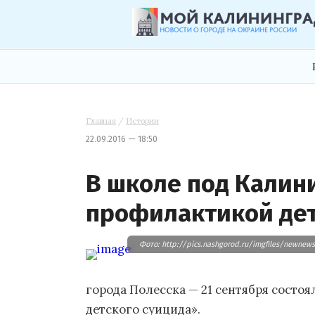
Главная
/
Истории
22.09.2016 — 18:50
В школе под Калин
профилактикой дет
Фото: http://pics.nashgorod.ru/imgfiles/newne
города Полесска — 21 сентября состо
детского суицида».