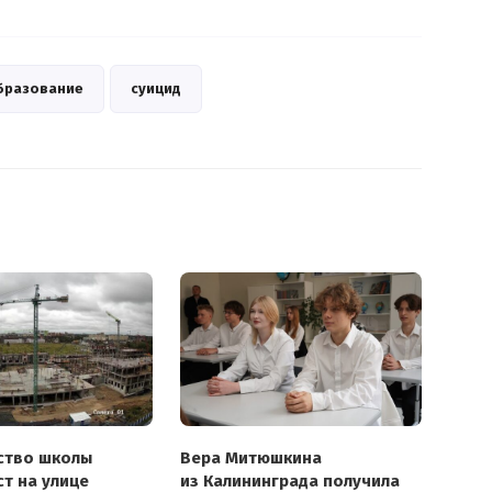
бразование
суицид
ство школы
Вера Митюшкина
ст на улице
из Калининграда получила