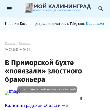
menu
search
Подпишись!
Новости Калининграда можно читать в Telegram.
Главная
/
Истории
10.05.2023 — 10:08
В Приморской бухте
«повязали» злостного
браконьера
Фото: http://zbtu39.ru/wp-content/uploads/2023/05/1f1899d1-3060-40
В
Калининградской области
— в