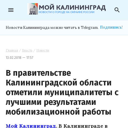
menu
search
Подпишись!
Новости Калининграда можно читать в Telegram.
Главная
/
Власть
/
Новости
13.02.2018 — 17:57
В правительстве
Калининградской области
отметили муниципалитеты с
лучшими результатами
мобилизационной работы
Мой Калининград
.
В Калининграде в