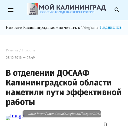
menu
search
Подпишись!
Новости Калининграда можно читать в Telegram.
Главная
/
Новости
08.10.2016 — 02:49
В отделении ДОСААФ
Калининградской области
наметили пути эффективной
работы
Фото: http://www.dosaaf39region.ru/images/ROSovetshanie10.16/s1.j
В