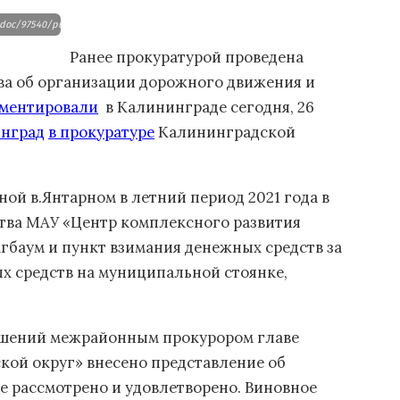
en_doc/97540/pub_5bb3714209eb0100aaf62354_5bb3715dcfd97c00ab12085c/scale_1200
Ранее прокуратурой проведена
ва об организации дорожного движения и
ментировали
в Калининграде сегодня, 26
нград
в прокуратуре
Калининградской
ой в.Янтарном в летний период 2021 года в
тва МАУ «Центр комплексного развития
гбаум и пункт взимания денежных средств за
х средств на муниципальной стоянке,
ушений межрайонным прокурором главе
ой округ» внесено представление об
е рассмотрено и удовлетворено. Виновное