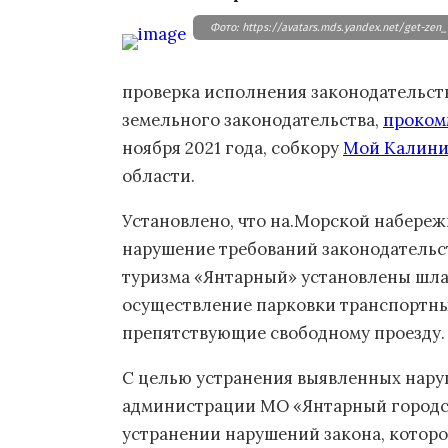
Фото: https://avatars.mds.yandex.net/get-z
проверка исполнения законодательст
земельного законодательства,
проком
ноября 2021 года, собкору
Мой Калини
области.
Установлено, что на.Морской набережн
нарушение требований законодательс
туризма «Янтарный» установлены шла
осуществление парковки транспортны
препятствующие свободному проезду.
С целью устранения выявленных нар
администрации МО «Янтарный городск
устранении нарушений закона, которо