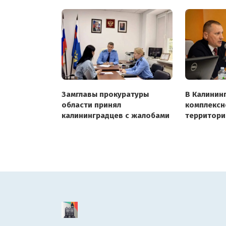
Замглавы прокуратуры
В Калинин
области принял
комплексн
калининградцев с жалобами
территори
затронет в
муниципал