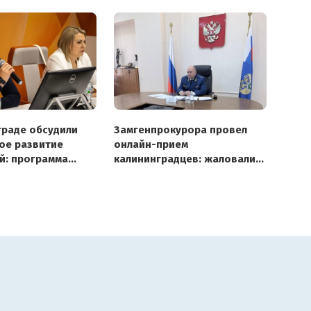
граде обсудили
Замгенпрокурора провел
ое развитие
онлайн-прием
й: программа
калининградцев: жаловались
се 22
на потопы, транспорт
итета
и детские сады