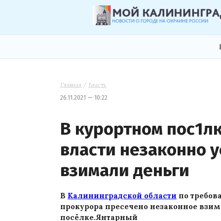
Главная
/
Власть
26.11.2021 — 10:22
В курортном пос1л
власти незаконно 
взимали деньги
В
Калининградской области
по требов
прокурора пресечено незаконное взим
посёлке.Янтарный