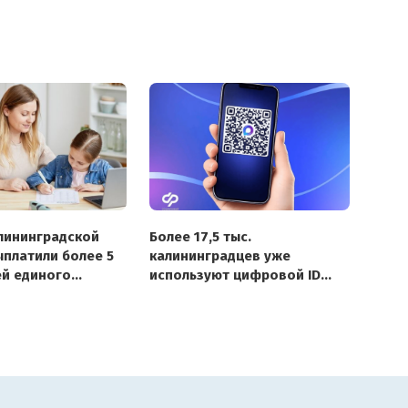
лининградской
Более 17,5 тыс.
ыплатили более 5
калининградцев уже
ей единого
используют цифровой ID
2026 году
в Макс для подтверждения
льгот