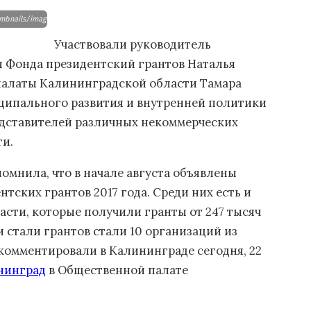
mbnails/images/aopko39/granty2109-22-fill-950x585.JPG
Участвовали руководитель
я Фонда президентский грантов Наталья
палаты Калининградской области Тамара
иципального развития и внутренней политики
едставителей различных некоммерческих
и.
омнила, что в начале августа объявлены
тских грантов 2017 года. Среди них есть и
сти, которые получили гранты от 247 тысяч
 стали грантов стали 10 организаций из
комментировали в Калининграде сегодня, 22
нинград
в Общественной палате