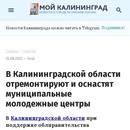
menu
search
Подпишись!
Новости Калининграда можно читать в Telegram.
Главная
/
Новости
25.08.2022 — 14:42
В Калининградской области
отремонтируют и оснастят
муниципальные
молодежные центры
В
Калининградской области
при
поддержке облправительства