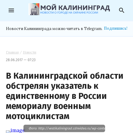
menu
search
Подпишись!
Новости Калининграда можно читать в Telegram.
Главная
/
Новости
28.06.2017 — 07:23
В Калининградской области
обстрелян указатель к
единственному в России
мемориалу военным
мотоциклистам
Фото: http://vestikaliningrad.cdnvideo.ru/wp-content/uploads/2017/