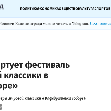
ПОЛИТИКА
ЭКОНОМИКА
ОБЩЕСТВО
КУЛЬТУРА
СПОРТ
ОБ
Подпишись
Новости Калининграда можно читать в Telegram.
артует фестиваль
 классики в
оре»
вры мировой классики в Кафедральном соборе».
2.jpg