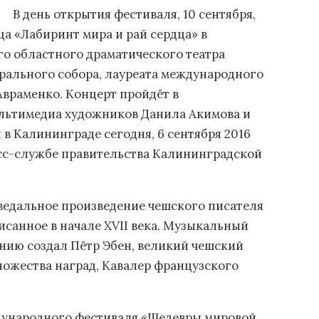
В день открытия фестиваля, 10 сентября,
ца «Лабиринт мира и рай сердца» в
о областного драматического театра
рального собора, лауреата международного
Авраменко. Концерт пройдёт в
льтимедиа художников Данила Акимова и
в Калининграде сегодня, 6 сентября 2016
сс-службе правительства Калининградской
ведальное произведение чешского писателя
исанное в начале XVII века. Музыкальный
нию создал Пётр Эбен, великий чешский
ножества наград, Кавалер французского
дународного фестиваля «Шедевры мировой