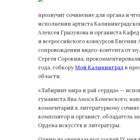
прозвучит сочинение для органа и чте
исполнении артиста Калининградског
Алексея Грызунова и органиста Кафед
и всероссийского конкурсов Евгения 
сопровождении видео-контента от му
Сергея Сорокина, прокомментировали 
года, собкору
Мой Калининград
в пре
области.
«Лабиринт мира и рай сердца» — испо
гуманиста Яна Амоса Коменского, нап
комментарий к литературному сочине
композитор и органист, обладатель м
Ордена искусств и литературы.
Одним из специальных гостей IX меж