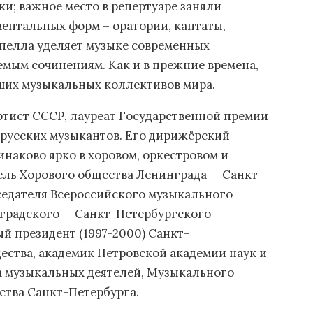
и; важное место в репертуаре заняли
ентальных форм – оратории, кантаты,
апелла уделяет музыке современных
емым сочинениям. Как и в прежние времена,
чших музыкальных коллективов мира.
тист СССР, лауреат Государственной премии
 русских музыкантов. Его дирижёрский
инаково ярко в хоровом, оркестровом и
ель Хорового общества Ленинграда — Санкт-
дседателя Всероссийского музыкального
инградского — Санкт-Петербургского
ый президент (1997-2000) Санкт-
ества, академик Петровской академии наук и
а музыкальных деятелей, Музыкального
ства Санкт-Петербурга.