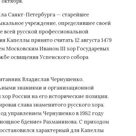
 октября.
лла Санкт-Петербурга — старейшее
ыкальное учреждение, определившее своей
ие всей русской профессиональной
я Капеллы принято считать 12 августа 1479
ем Московским Иваном III хор Государевых
ужбе освящения Успенского собора
спитанник Владислав Чернушенко.
ьными знаниями и организационной
 хор России на его исторические позиции.
ровая слава знаменитого русского хора.
од управлением Чернушенко в 1982 году
енощное бдение» Рахманинова. С приходом
осстановился характерный для Капеллы