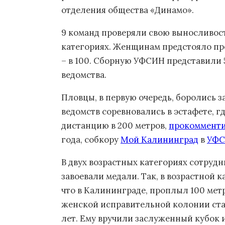
отделения общества «Динамо».
9 команд проверяли свою выносливост
категориях. Женщинам предстояло пр
– в 100. Сборную УФСИН представили 
ведомства.
Пловцы, в первую очередь, боролись з
ведомств соревновались в эстафете, 
дистанцию в 200 метров,
прокоммент
года, собкору
Мой Калининград
в
УФ
В двух возрастных категориях сотру
завоевали медали. Так, в возрастной 
что в Калининграде, проплыл 100 метр
женской исправительной колонии стал
лет. Ему вручили заслуженный кубок 