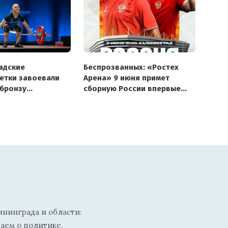
адские
Беспрозванных: «Ростех
етки завоевали
Арена» 9 июня примет
 бронзу
сборную России впервые
стве России
с 2019 года, Fan ID не нужен
ининграда и области:
ваем о политике,