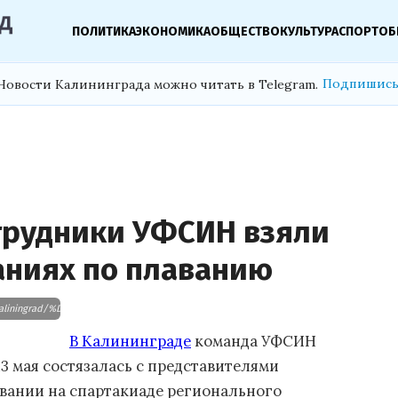
ПОЛИТИКА
ЭКОНОМИКА
ОБЩЕСТВО
КУЛЬТУРА
СПОРТ
ОБ
Подпишись
Новости Калининграда можно читать в Telegram.
трудники УФСИН взяли
аниях по плаванию
d/territory/Kaliningrad/%D0%98%D0%BD%D1%84%D0%BE%D1%80%D0%BC%D0%B
В Калининграде
команда УФСИН
3 мая состязалась с представителями
авании на спартакиаде регионального