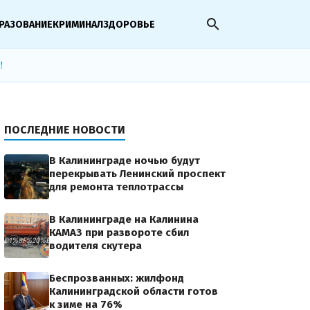
search
РАЗОВАНИЕ
КРИМИНАЛ
ЗДОРОВЬЕ
!
ПОСЛЕДНИЕ НОВОСТИ
В Калининграде ночью будут
перекрывать Ленинский проспект
для ремонта теплотрассы
В Калининграде на Калинина
КАМАЗ при развороте сбил
0%D1%86%D0%B8%D1%8F%20%D0%B4%D0%BB%D1%8F%20%D1%80%D0%BE%D0%B4%D1%
водителя скутера
Беспрозванных: жилфонд
Калининградской области готов
к зиме на 76%