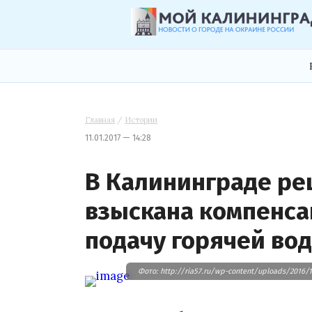
Главная
/
Истории
11.01.2017 — 14:28
В Калининграде ре
взыскана компенс
подачу горячей вод
Фото: http://ria57.ru/wp-content/uploads/2016