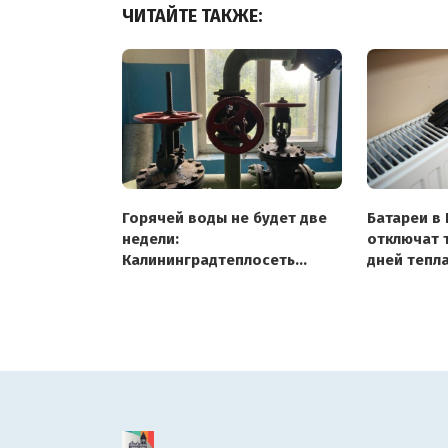
ЧИТАЙТЕ ТАКЖЕ:
Горячей воды не будет две
Батареи в
недели:
отключат 
Калининградтеплосеть
дней тепл
опубликовала график
отключений с 20 мая по 2
июня