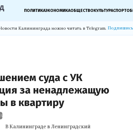
ПОЛИТИКА
ЭКОНОМИКА
ОБЩЕСТВО
КУЛЬТУРА
СПОРТ
ОБ
Подпишись
Новости Калининграда можно читать в Telegram.
шением суда с УК
ация за ненадлежащую
ы в квартиру
/11/cbbbe9677b7da2b2cc58a537ffb95e08.jpg
В Калининграде в Ленинградский