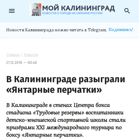
menu
search
Подпишись!
Новости Калининграда можно читать в Telegram.
Главная
/
Новости
21.12.2016 — 00:40
В Калининграде разыграли
«Янтарные перчатки»
В Калининграде в стенах Центра бокса
стадиона «Трудовые резервы» воспитанники
детско-юношеской спортивной школы стали
призёрами ХХI международного турнира по
боксу «Янтарные перчатки».