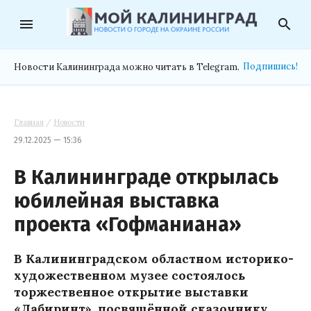
menu
search
Подпишись!
Новости Калининграда можно читать в Telegram.
Главная
/
Новости
29.12.2025 — 15:36
В Калининграде открылась
юбилейная выставка
проекта «Гофманиана»
В Калининградском областном историко-
художественном музее состоялось
торжественное открытие выставки
«Лабиринт», посвящённой сказочнику,