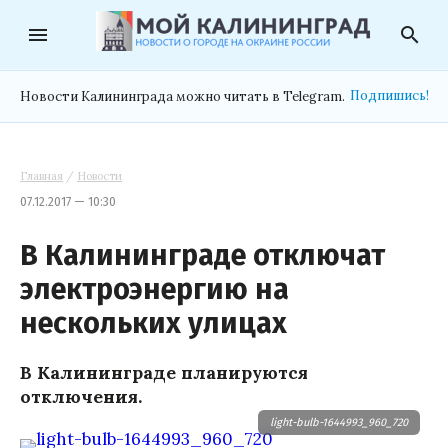
menu
search
Подпишись!
Новости Калининграда можно читать в Telegram.
Главная
/
Новости
07.12.2017 — 10:30
В Калининграде отключат
электроэнергию на
нескольких улицах
В Калининграде планируются
отключения.
light-bulb-1644993_960_720