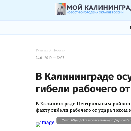
Главная
/
Новости
24.01.2019 — 12:37
В Калининграде о
гибели рабочего от
В Калининграде Центральным районны
факту гибели рабочего от удара током 
Фото: https://krasnodar.sm-news.ru/wp-conten