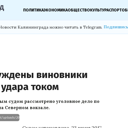
ПОЛИТИКА
ЭКОНОМИКА
ОБЩЕСТВО
КУЛЬТУРА
СПОРТ
ОБ
Подпишись
Новости Калининграда можно читать в Telegram.
суждены виновники
 удара током
м судом рассмотрено уголовное дело по
на Северном вокзале.
t/uploads/2018/05/e1fea8437b206383f61071ea13d942f2.jpg