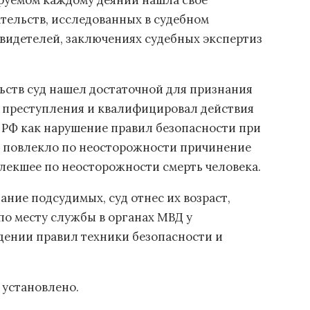
руемом каждому деянии нашла свое
тельств, исследованных в судебном
свидетелей, заключениях судебных экспертиз
ьств суд нашел достаточной для признания
 преступления и квалифицировал действия
УК РФ как нарушение правил безопасности при
о повлекло по неосторожности причинение
влекшее по неосторожности смерть человека.
ние подсудимых, суд отнес их возраст,
по месту службы в органах МВД у
дении правил техники безопасности и
 установлено.