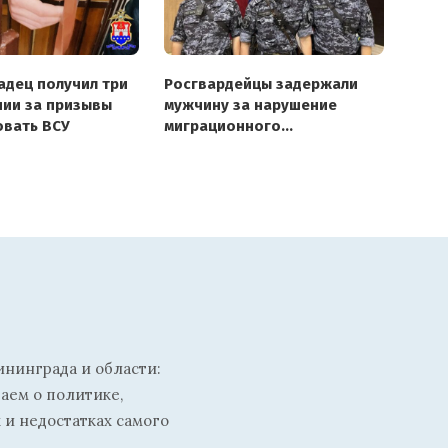
адец получил три
Росгвардейцы задержали
нии за призывы
мужчину за нарушение
вать ВСУ
миграционного
законодательства
ининграда и области:
ваем о политике,
 и недостатках самого