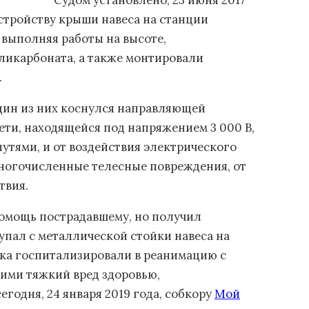
Судом установлено, 23 июня 2017
устройству крыши навеса на станции
выполняя работы на высоте,
ликарбоната, а также монтировали
.
дин из них коснулся направляющей
ти, находящейся под напряжением 3 000 В,
тями, и от воздействия электрического
ногочисленные телесные повреждения, от
твия.
помощь пострадавшему, но получил
 упал с металлической стойки навеса на
ика госпитализировали в реанимацию с
ими тяжкий вред здоровью,
годня, 24 января 2019 года, собкору
Мой