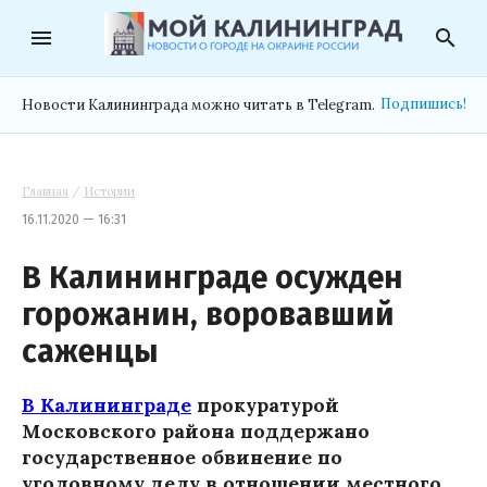
menu
search
Подпишись!
Новости Калининграда можно читать в Telegram.
Главная
/
Истории
16.11.2020 — 16:31
В Калининграде осужден
горожанин, воровавший
саженцы
В Калининграде
прокуратурой
Московского района поддержано
государственное обвинение по
уголовному делу в отношении местного