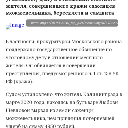
жителя, совершившего кражи саженцев
можжевельника, бересклета и самшита
Фото: https://s0.rbk.ru/v6_top_pics/media/img/8/65/75560854317
В частности, прокуратурой Московского района
поддержано государственное обвинение по
уголовному делу в отношении местного
жителя. Он обвиняется в совершении
преступления, предусмотренного ч. 1 ст. 158 УК
РФ (кража).
Судом установлено, что житель Калининграда в
марте 2020 года, находясь на бульваре Любови
Шевцовой вырвал из земли саженцы
можжевельника, чем причинил потерпевшей
ущерб на сумму 4950 рублей.