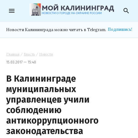
menu
search
Подпишись!
Новости Калининграда можно читать в Telegram.
Главная
/
Власть
/
Новости
15.03.2017 — 15:40
В Калининграде
муниципальных
управленцев учили
соблюдению
антикоррупционного
законодательства