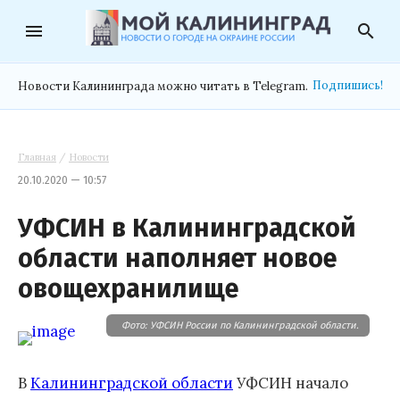
menu
search
Подпишись!
Новости Калининграда можно читать в Telegram.
Главная
/
Новости
20.10.2020 — 10:57
УФСИН в Калининградской
области наполняет новое
овощехранилище
Фото: УФСИН России по Калининградской области.
В
Калининградской области
УФСИН начало