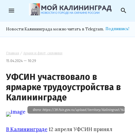
menu
search
Подпишись!
Новости Калининграда можно читать в Telegram.
Главная
/
Армия и флот, силовики
15.04.2024 — 10:29
УФСИН участвовало в
ярмарке трудоустройства в
Калининграде
Фото: https://39.fsin.gov.ru/upload/territory/Kaliningr
В Калининграде
12 апреля УФСИН принял