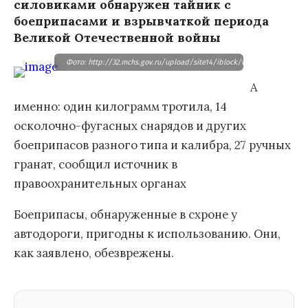
силовиками обнаружен тайник с
боеприпасами и взрывчаткой периода
Великой Отечественной войны
Фото: http://32.mchs.gov.ru/upload/site14/iblock/0cc/0ccd5017b5a1
А
именно: один килограмм тротила, 14
осколочно-фугасных снарядов и других
боеприпасов разного типа и калибра, 27 ручных
гранат, сообщил источник в
правоохранительных органах
Боеприпасы, обнаруженные в схроне у
автодороги, пригодны к использованию. Они,
как заявлено, обезврежены.