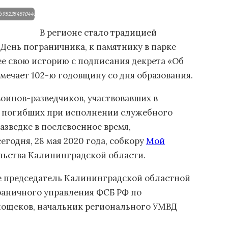
bb952354510445dc0267f6541d5be04.JPG
В регионе стало традицией
 День пограничника, к памятнику в парке
ее свою историю с подписания декрета «Об
ечает 102-ю годовщину со дня образования.
воинов-разведчиков, участвовавших в
е погибших при исполнении служебного
азведке в послевоенное время,
годня, 28 мая 2020 года, собкору
Мой
льства Калининградской области.
е председатель Калининградской областной
раничного управления ФСБ РФ по
нощеков, начальник регионального УМВД