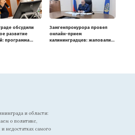
граде обсудили
Замгенпрокурора провел
ое развитие
онлайн-прием
й: программа
калининградцев: жаловались
се 22
на потопы, транспорт
итета
и детские сады
ининграда и области:
ваем о политике,
 и недостатках самого