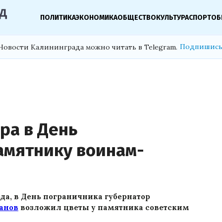
ПОЛИТИКА
ЭКОНОМИКА
ОБЩЕСТВО
КУЛЬТУРА
СПОРТ
ОБ
Подпишись
Новости Калининграда можно читать в Telegram.
ра в День
памятнику воинам-
ода, в День пограничника губернатор
анов
возложил цветы у памятника советским