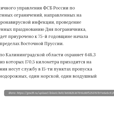
ичного управления ФСБ России по
менных ограничений, направленных на
оронавирусной инфекции, проведение
енных празднованию Дня пограничника,
удет приурочено к 75-й годовщине начала
пределах Восточной Пруссии.
по Калининградской области охраняет 648,3
из которых 170,5 километра приходится на
ия несут службу в 15-ти пунктах пропуска
знодорожных, один морской, один воздушный
Фото: https://gov39.ru/upload/iblock/8d0/8d082b3d7b16c86f5250767b11e6ebc9.J