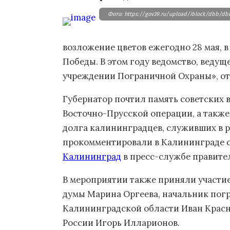
Фото: https://gov39.ru/upload/iblock/dbb/d
возложение цветов ежегодно 28 мая, в
Победы. В этом году ведомство, ведущ
учреждении Пограничной Охраны», отм
Губернатор почтил память советских 
Восточно-Прусской операции, а такж
долга калининградцев, служивших в р
прокомментировали в Калининграде се
Калининград
в пресс-службе правите
В мероприятии также приняли участи
думы Марина Оргеева, начальник пог
Калининградской области Иван Крас
России Игорь Илларионов.