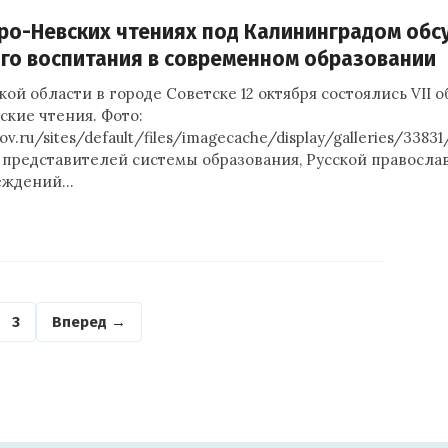
ро-Невских чтениях под Калининградом обс
го воспитания в современном образовании
ой области в городе Советске 12 октября состоялись VII 
ские чтения. Фото:
skov.ru/sites/default/files/imagecache/display/galleries/338
 представителей системы образования, Русской правосла
реждений…
3
Вперед →