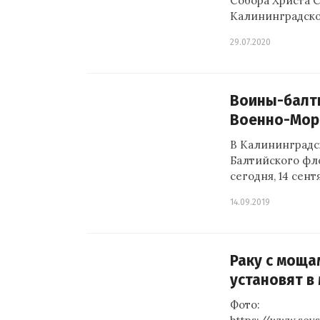
Собора Христа 
Калининградско
29.07.2020
Воины-балт
Военно-Мор
В Калининградск
Балтийского фло
сегодня, 14 сен
14.09.2019
Раку с моща
установят в
Фото: