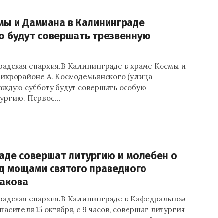
мы и Дамиана в Калининграде
о будут совершать трезвенную
радская епархия.В Калининграде в храме Космы и
микрорайоне А. Космодемьянского (улица
каждую субботу будут совершать особую
ургию. Первое…
аде совершат литургию и молебен о
д мощами святого праведного
акова
радская епархия.В Калининграде в Кафедральном
пасителя 15 октября, с 9 часов, совершат литургия