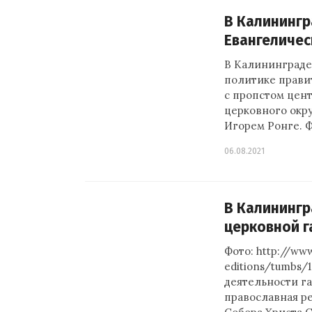
В Калинингр
Евангеличес
В Калининграде
политике прави
с пропстом цен
церковного окр
Игорем Ронге. 
06.08.2021
В Калинингр
церковной г
Фото: http://ww
editions/tumbs
деятельности га
православная р