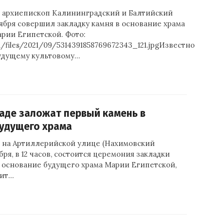
 архиепископ Калининградский и Балтийский
ября совершил закладку камня в основание храма
рии Египетской. Фото:
u/files/2021/09/5314391858769672343_121.jpgИзвестно
будущему культовому…
аде заложат первый камень в
удущего храма
 на Артиллерийской улице (Нахимовский
бря, в 12 часов, состоится церемония закладки
в основание будущего храма Марии Египетской,
шит…