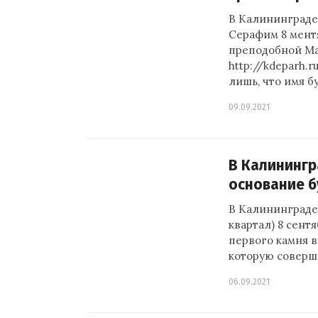
В Калининграде
Серафим 8 мент
преподобной Ма
http://kdeparh.r
лишь, что имя 
09.09.2021
В Калинингр
основание б
В Калининграде
квартал) 8 сентя
первого камня 
которую совер
06.09.2021