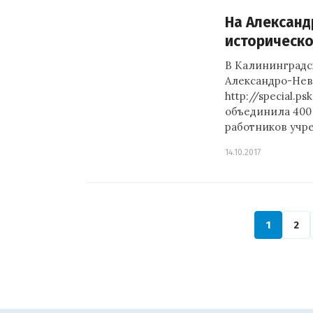
На Александ
историческо
В Калининградск
Александро-Нев
http://special.p
объединила 400
работников уч
14.10.2017
1
2