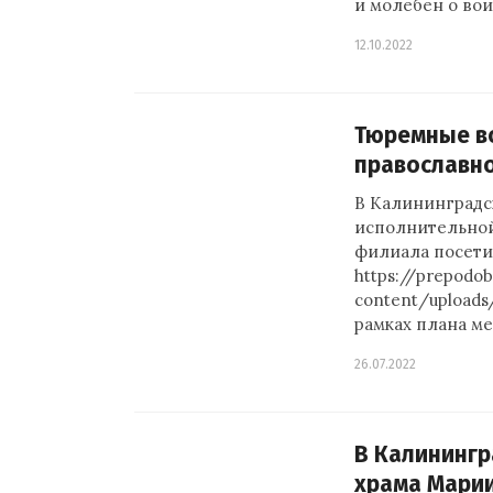
и молебен о во
12.10.2022
Тюремные во
православн
В Калининградс
исполнительно
филиала посети
https://prepodob
content/uploads
рамках плана м
26.07.2022
В Калинингр
храма Марии