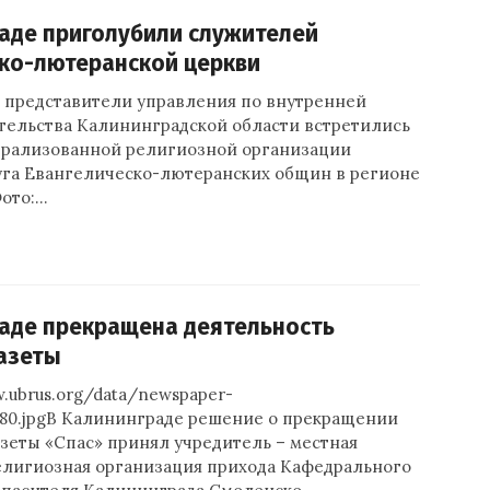
аде приголубили служителей
ко-лютеранской церкви
 представители управления по внутренней
тельства Калининградской области встретились
трализованной религиозной организации
уга Евангелическо-лютеранских общин в регионе
Фото:…
аде прекращена деятельность
азеты
w.ubrus.org/data/newspaper-
/180.jpgВ Калининграде решение о прекращении
зеты «Спас» принял учредитель – местная
елигиозная организация прихода Кафедрального