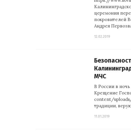
https://www.sovs
Калининградской
церемония пере
покровителей В
Андрея Первозв
12.02.2019
Безопасност
Калининград
МЧС
В России в ночь
Крещение Господ
content/uploads
традиции, веру
11.01.2019