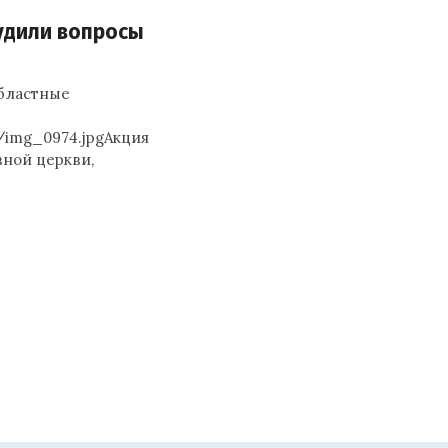
удили вопросы
областные
31/img_0974.jpgАкция
вной церкви,