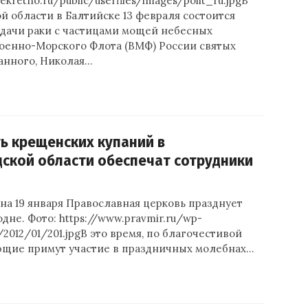
ekretno.ru/public/userfiles/images/polit_ru.jpgВ
 области в Балтийске 13 февраля состоится
дачи раки с частицами мощей небесных
оенно-Морского Флота (ВМФ) России святых
анного, Николая…
ь крещенских купаний в
ской области обеспечат сотрудники
 на 19 января Православная церковь празднует
не. Фото: https://www.pravmir.ru/wp-
/2012/01/201.jpgВ это время, по благочестивой
ющие примут участие в праздничных молебнах…