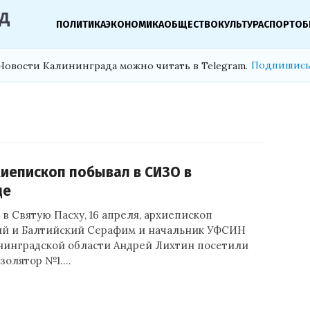
ПОЛИТИКА
ЭКОНОМИКА
ОБЩЕСТВО
КУЛЬТУРА
СПОРТ
ОБ
Подпишись
Новости Калининграда можно читать в Telegram.
хиепископ побывал в СИЗО в
де
в Святую Пасху, 16 апреля, архиепископ
й и Балтийский Серафим и начальник УФСИН
нинградской области Андрей Лихтин посетили
золятор №1.…