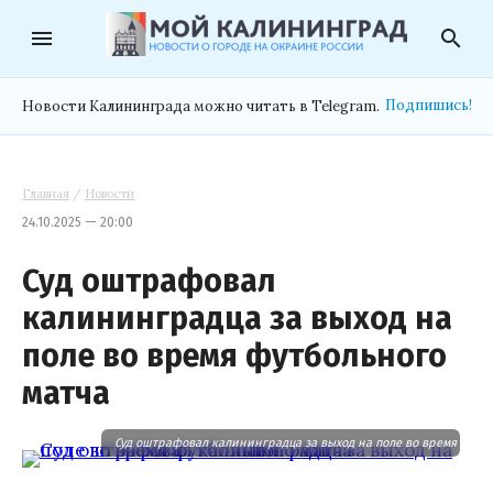
menu
search
Подпишись!
Новости Калининграда можно читать в Telegram.
Главная
/
Новости
24.10.2025 — 20:00
Суд оштрафовал
калининградца за выход на
поле во время футбольного
матча
Суд оштрафовал калининградца за выход на поле во время футб