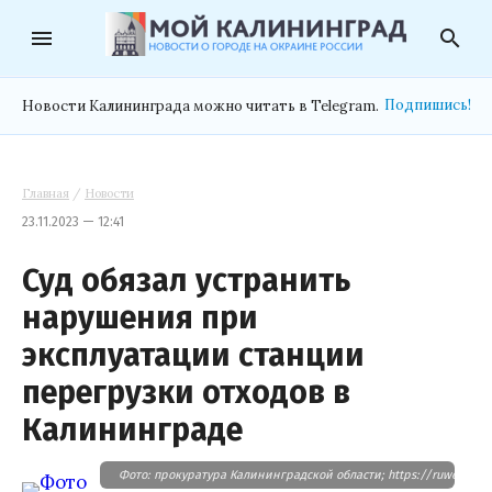
menu
search
Подпишись!
Новости Калининграда можно читать в Telegram.
Главная
/
Новости
23.11.2023 — 12:41
Суд обязал устранить
нарушения при
эксплуатации станции
перегрузки отходов в
Калининграде
Фото: прокуратура Калининградской области; https://ruwest.ru/u