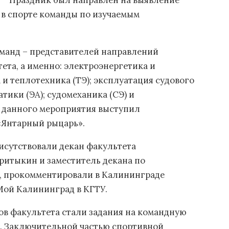
Праздник был направлен на выявление
 в спорте команды по изучаемым
оманд – представителей направлений
ета, а именно: электроэнергетика и
 и теплотехника (ТЭ); эксплуатация судового
тики (ЭА); судомеханика (СЭ) и
м данного мероприятия выступил
«Янтарный рыцарь».
исутствовали декан факультета
ритыкин и заместитель декана по
в, прокомментировали в Калининграде
 Мой Калининград в КГТУ.
в факультета стали задания на командную
у. Заключительной частью спортивной