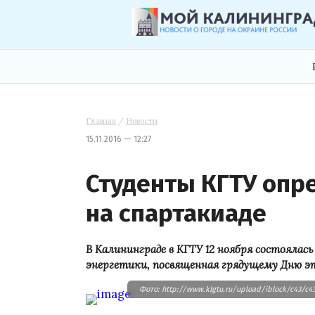
Главная
/
Новости
15.11.2016 — 12:27
Студенты КГТУ опр
на спартакиаде
В Калининграде в КГТУ 12 ноября состоялас
энергетики, посвященная грядущему Дню э
Фото: http://www.klgtu.ru/upload/iblock/c43/c4