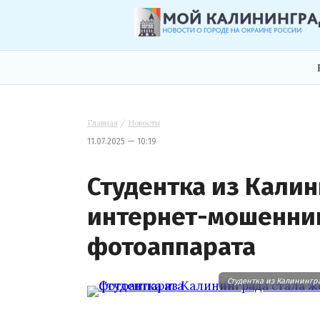
Главная
/
Новости
11.07.2025 — 10:19
Студентка из Кали
интернет-мошенник
фотоаппарата
Студентка из Калинингр