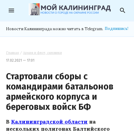
menu
search
Подпишись!
Новости Калининграда можно читать в Telegram.
Главная
/
Армия и флот, силовики
17.02.2021 — 17:01
Стартовали сборы с
командирами батальонов
армейского корпуса и
береговых войск БФ
В
Калининградской области
на
нескольких полигонах Балтийского