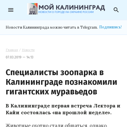
menu
search
Подпишись!
Новости Калининграда можно читать в Telegram.
Главная
/
Новости
07.03.2019 — 14:13
Специалисты зоопарка в
Калининграде познакомили
гигантских муравьедов
В Калининграде первая встреча Лектора и
Кайи состоялась «на прошлой неделе».
Животные охотно стали общаться, однако,