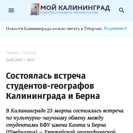
menu
search
Подпишись!
Новости Калининграда можно читать в Telegram.
Главная
/
Новости
24.03.2017 — 14:57
Состоялась встреча
студентов-географов
Калининграда и Берна
В Калининграде 23 марта состоялась встреча
по культурно-научному обмену между
студентами БФУ имени Канта и Берна
(Швейцария) — Европейской географической